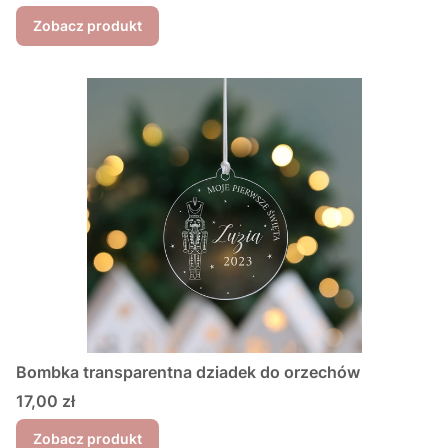
Zobacz produkt
Bombka transparentna dziadek do orzechów
Cena
17,00 zł
Zobacz produkt