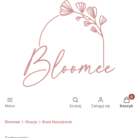
Produkt
Otwórz wyszukiwarkę
Menu
Szukaj
Zaloguj się
Koszyk
Bloomee
Okazje
Boże Narodzenie
Sortowanie: