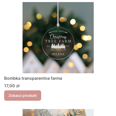
Bombka transparentna farma
Cena
17,00 zł
Zobacz produkt