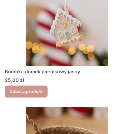
Bombka domek piernikowy jasny
Cena
25,00 zł
Zobacz produkt