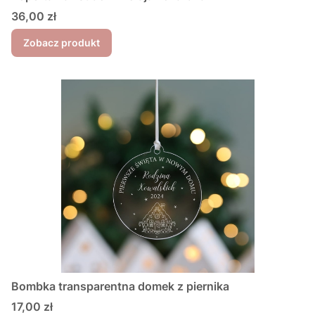
Cena
36,00 zł
Zobacz produkt
Bombka transparentna domek z piernika
Cena
17,00 zł