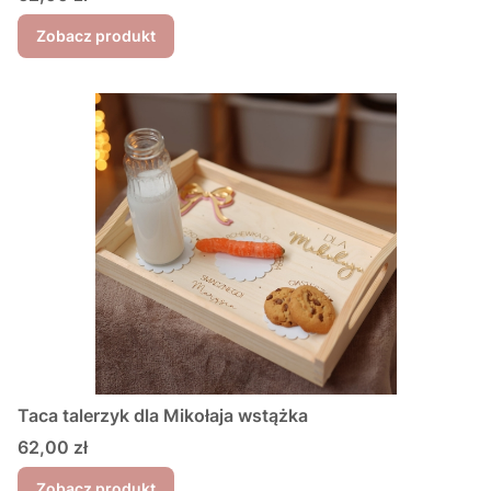
Zobacz produkt
Taca talerzyk dla Mikołaja wstążka
Cena
62,00 zł
Zobacz produkt