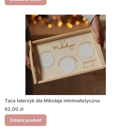
Taca talerzyk dla Mikołaja minimalistyczna
Cena
62,00 zł
Zobacz produkt