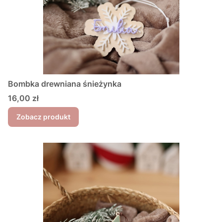
Bombka drewniana śnieżynka
Cena
16,00 zł
Zobacz produkt