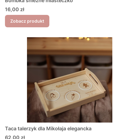
Bombka śnieżne miasteczko
Cena
16,00 zł
Zobacz produkt
Taca talerzyk dla Mikołaja elegancka
Cena
62,00 zł