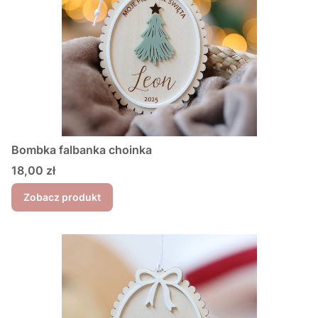
Bombka falbanka choinka
Cena
18,00 zł
Zobacz produkt