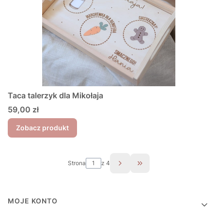
Taca talerzyk dla Mikołaja
Cena
59,00 zł
Zobacz produkt
Strona
z 4
Przejdź do ostatniej st
Linki w stopce
MOJE KONTO