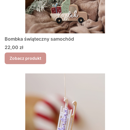
Bombka świąteczny samochód
Cena
22,00 zł
Zobacz produkt