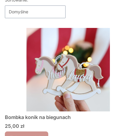
Lista produktów
Domyślne
Bombka konik na biegunach
Cena
25,00 zł