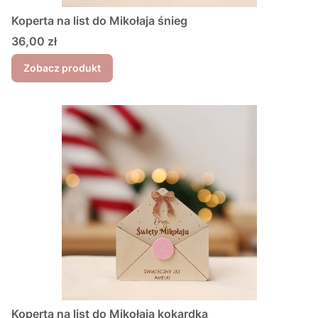
Koperta na list do Mikołaja śnieg
Cena
36,00 zł
Zobacz produkt
Koperta na list do Mikołaja kokardka