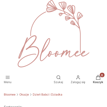
Produkt
Otwórz wyszukiwarkę
Menu
Szukaj
Zaloguj się
Koszyk
Bloomee
Okazje
Dzień Babci i Dziadka
Sortowanie: