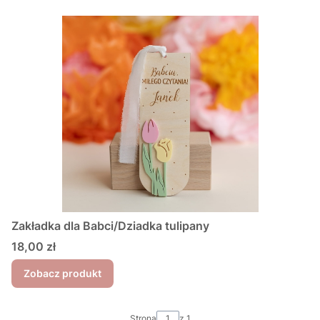
Zakładka dla Babci/Dziadka tulipany
Cena
18,00 zł
Zobacz produkt
Strona
z 1