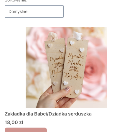
Lista produktów
Domyślne
Zakładka dla Babci/Dziadka serduszka
Cena
18,00 zł